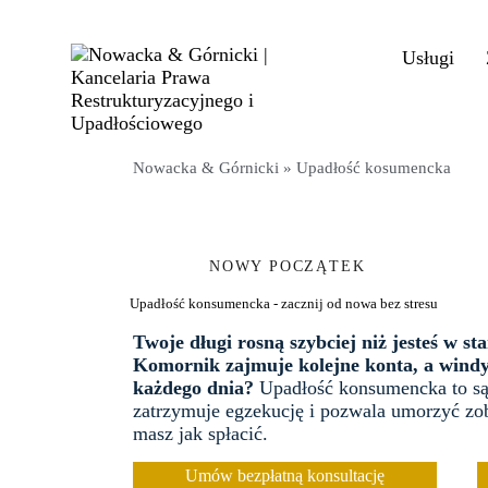
+48 792 591 365
Usługi
kancelaria@nowackagornicki.pl
Nowacka & Górnicki
»
Upadłość kosumencka
NOWY POCZĄTEK
Upadłość konsumencka - zacznij od nowa bez stresu
Twoje długi rosną szybciej niż jesteś w sta
Komornik zajmuje kolejne konta, a wind
każdego dnia?
Upadłość konsumencka to są
zatrzymuje egzekucję i pozwala umorzyć zob
masz jak spłacić.
Umów bezpłatną konsultację