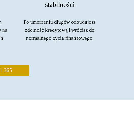
stabilności
,
Po umorzeniu długów odbudujesz
y na
zdolność kredytową i wrócisz do
ch
normalnego życia finansowego.
1 365