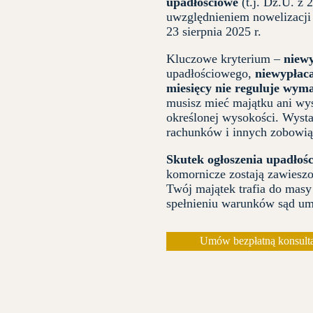
upadłościowe
(t.j. Dz.U. z 
uwzględnieniem nowelizacj
23 sierpnia 2025 r.
Kluczowe kryterium –
niewy
upadłościowego,
niewypłaca
miesięcy nie reguluje wym
musisz mieć majątku ani wy
określonej wysokości. Wystar
rachunków i innych zobowiąz
Skutek ogłoszenia upadłośc
komornicze zostają zawiesz
Twój majątek trafia do masy
spełnieniu warunków sąd uma
Umów bezpłatną konsulta