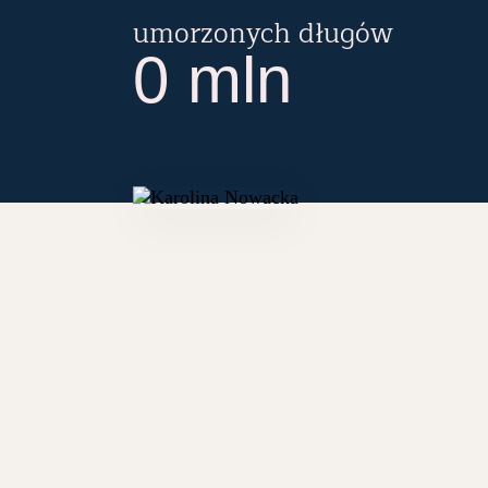
umorzonych długów
0
mln