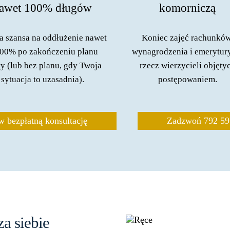
awet 100% długów
komorniczą
a szansa na oddłużenie nawet
Koniec zajęć rachunków
00% po zakończeniu planu
wynagrodzenia i emerytur
ty (lub bez planu, gdy Twoja
rzecz wierzycieli objęty
sytuacja to uzasadnia).
postępowaniem.
 bezpłatną konsultację
Zadzwoń 792 59
a siebie