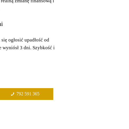
 realną zmianę finansową i
.
ni
 się ogłosić upadłość od
 wyniósł 3 dni. Szybkość i
792 591 365