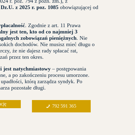
2024 r. poz. 794 z późn. zm.), z
i
Dz.U. z 2025 r. poz. 1085
obowiązującej od
płacalność
. Zgodnie z art. 11 Prawa
lny jest ten, kto od co najmniej 3
agalnych zobowiązań pieniężnych
. Nie
sokich dochodów. Nie musisz mieć długu o
czy, że nie dajesz rady spłacać rat,
ań przez ten okres.
i jest natychmiastowy
– postępowania
one, a po zakończeniu procesu umorzone.
 upadłości, którą zarządza syndyk. Po
rza pozostałe długi.
cję
792 591 365