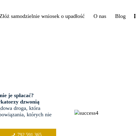
Złóż samodzielnie wniosek o upadłość
O nas
Blog
nie je spłacać?
ykatorzy dzwonią
dowa droga, która
owiązania, których nie
792 591 365