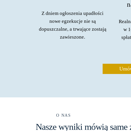
n
Z dniem ogłoszenia upadłości
nowe egzekucje nie są
Realn
dopuszczalne, a trwające zostają
w 1
zawieszone.
spła
Umów
O NAS
Nasze wyniki mówią same z