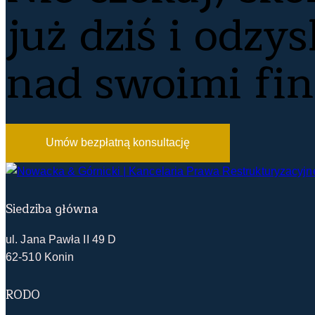
już dziś i odzy
nad swoimi fi
Umów bezpłatną konsultację
Siedziba główna
ul. Jana Pawła II 49 D
62-510 Konin
RODO