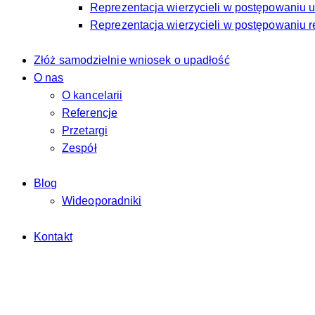
Reprezentacja wierzycieli w postępowaniu
Reprezentacja wierzycieli w postępowaniu r
Złóż samodzielnie wniosek o upadłość
O nas
O kancelarii
Referencje
Przetargi
Zespół
Blog
Wideoporadniki
Kontakt
+48 792 591 365
kancelaria@nowackagornicki.pl