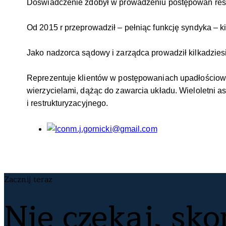
Doświadczenie zdobył w prowadzeniu postępowań restru
Od 2015 r przeprowadził – pełniąc funkcję syndyka –
Jako nadzorca sądowy i zarządca prowadził kilkadziesi
Reprezentuje klientów w postępowaniach upadłościowyc
wierzycielami, dążąc do zawarcia układu. Wieloletni a
i restrukturyzacyjnego.
m.j.gornicki@gmail.com
Zacznij teraz
Nie czekaj, sko