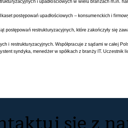
kturyzacyjnych i upadłościowych w wielu branżach m.in. hand
 kilkaset postępowań upadłościowych – konsumenckich i firmo
ąt postępowań restrukturyzacyjnych, które zakończyły się zaw
h i restrukturyzacyjnych. Współpracuje z sądami w całej Pol
systent syndyka, menedżer w spółkach z branży IT. Uczestnik 
ntaktuj się z n