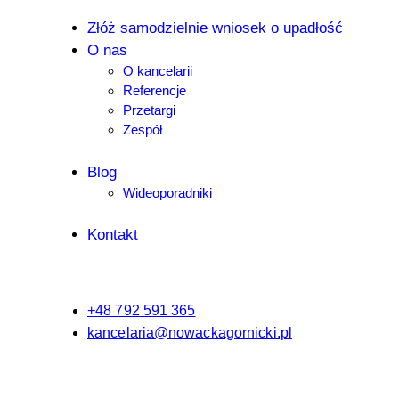
Złóż samodzielnie wniosek o upadłość
O nas
O kancelarii
Referencje
Przetargi
Zespół
Blog
Wideoporadniki
Kontakt
+48 792 591 365
kancelaria@nowackagornicki.pl