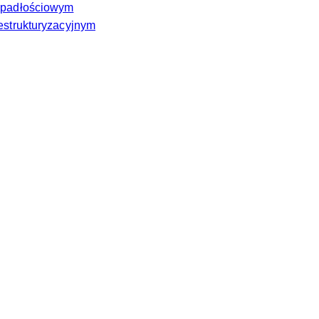
 upadłościowym
estrukturyzacyjnym